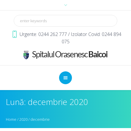
Urgente: 0244 262 777 / Izolator Covid: 0244 894
075
Lună: decembrie 2020
Home
/
2020
/
decembrie