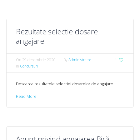
Rezultate selectie dosare
angajare
On
29 decembrie 2020
By
Administrator
1
In
Concursuri
Descarca rezultatele selectiei dosarelor de angajare
Read More
Anunț privind angajarea fără