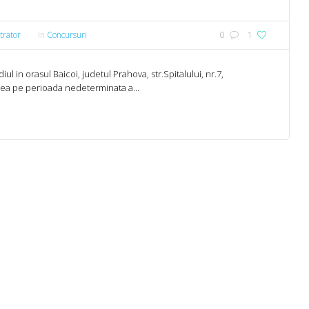
trator
In
Concursuri
0
1
in orasul Baicoi, judetul Prahova, str.Spitalului, nr.7,
a pe perioada nedeterminata a...