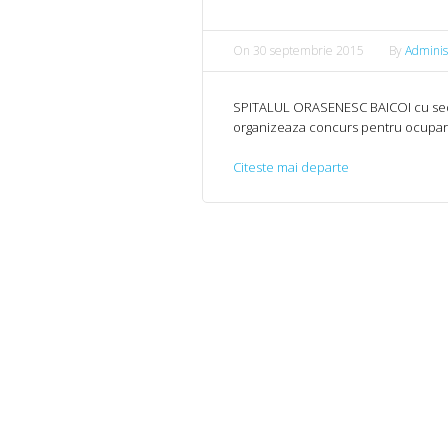
On
30 septembrie 2015
By
Adminis
SPITALUL ORASENESC BAICOI cu sediul 
organizeaza concurs pentru ocupare
Citeste mai departe