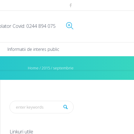
olator Covid: 0244 894 075
Informatii de interes public
Home
/
2015
/
septembrie
Linkuri utile