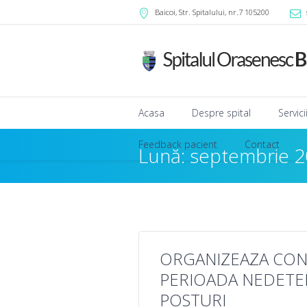
Baicoi
, Str. Spitalului, nr.7
105200
Acasa
Despre spital
Servic
Feedback pacient
Contact
Lună: septembrie 
ORGANIZEAZA CON
PERIOADA NEDETE
POSTURI