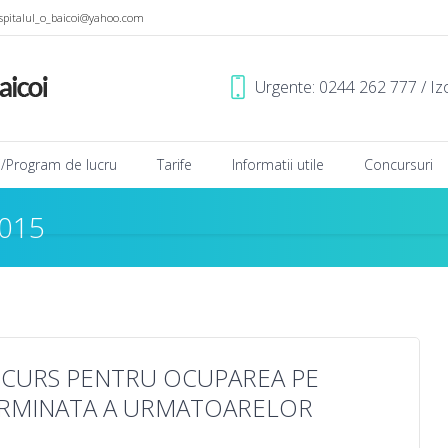
spitalul_o_baicoi@yahoo.com
Urgente: 0244 262 777 / Iz
ii/Program de lucru
Tarife
Informatii utile
Concursuri
2015
CURS PENTRU OCUPAREA PE
RMINATA A URMATOARELOR